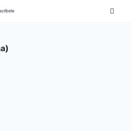
scríbete
a)