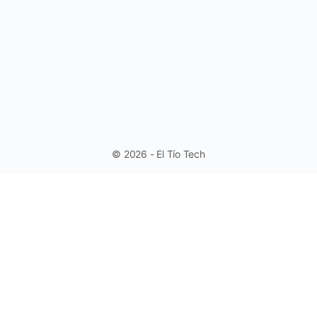
© 2026 - El Tío Tech
Aprende a trabajar con Controles de
Formulario en Excel - Fácil y Rápido.
(Sin Programación)